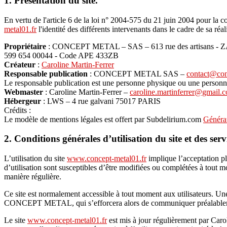
1. Présentation du site.
En vertu de l'article 6 de la loi n° 2004-575 du 21 juin 2004 pour la c
metal01.fr
l'identité des différents intervenants dans le cadre de sa réali
Propriétaire
: CONCEPT METAL – SAS – 613 rue des artisans - ZA d
599 654 00044 - Code APE 433ZB
Créateur
:
Caroline Martin-Ferrer
Responsable publication
: CONCEPT METAL SAS –
contact@con
Le responsable publication est une personne physique ou une personn
Webmaster
: Caroline Martin-Ferrer –
caroline.martinferrer@gmail.
Hébergeur
: LWS – 4 rue galvani 75017 PARIS
Crédits :
Le modèle de mentions légales est offert par Subdelirium.com
Générat
2. Conditions générales d’utilisation du site et des ser
L’utilisation du site
www.concept-metal01.fr
implique l’acceptation ple
d’utilisation sont susceptibles d’être modifiées ou complétées à tout mo
manière régulière.
Ce site est normalement accessible à tout moment aux utilisateurs. Une
CONCEPT METAL, qui s’efforcera alors de communiquer préalablement 
Le site
www.concept-metal01.fr
est mis à jour régulièrement par Caro