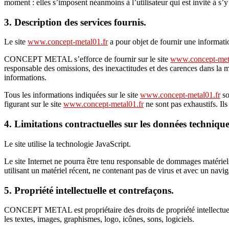
moment : elles s’imposent néanmoins à l’utilisateur qui est invité à s’
3. Description des services fournis.
Le site
www.concept-metal01.fr
a pour objet de fournir une informatio
CONCEPT METAL s’efforce de fournir sur le site
www.concept-meta
responsable des omissions, des inexactitudes et des carences dans la mise
informations.
Tous les informations indiquées sur le site
www.concept-metal01.fr
so
figurant sur le site
www.concept-metal01.fr
ne sont pas exhaustifs. Il
4. Limitations contractuelles sur les données technique
Le site utilise la technologie JavaScript.
Le site Internet ne pourra être tenu responsable de dommages matériels li
utilisant un matériel récent, ne contenant pas de virus et avec un navi
5. Propriété intellectuelle et contrefaçons.
CONCEPT METAL est propriétaire des droits de propriété intellectuelle
les textes, images, graphismes, logo, icônes, sons, logiciels.