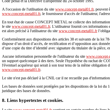
Code pénal et la Directive Européenne du 24 octobre 1995.
A l'occasion de l'utilisation du site
www.concept-metal01.fr
, peuvent ê
www.concept-metal01.fr
, le fournisseur d'accès de l'utilisateur, l'adres
En tout état de cause CONCEPT METAL ne collecte des informations per
le site
www.concept-metal01.fr
. L'utilisateur fournit ces information
est alors précisé à l'utilisateur du site
www.concept-metal01.fr
l’obliga
Conformément aux dispositions des articles 38 et suivants de la loi 78-1
dispose d’un droit d’accès, de rectification et d’opposition aux donné
d’une copie du titre d’identité avec signature du titulaire de la pièce, 
Aucune information personnelle de l'utilisateur du site
www.concept-m
un support quelconque à des tiers. Seule l'hypothèse du rachat de CO
l'éventuel acquéreur qui serait à son tour tenu de la même obligation de
www.concept-metal01.fr
.
Le site n'est pas déclaré à la CNIL car il ne recueille pas d'information
Les bases de données sont protégées par les dispositions de la loi du 1e
juridique des bases de données.
8. Liens hypertextes et cookies.
Le site
www.concept-metal01.fr
contient un certain nombre de liens 